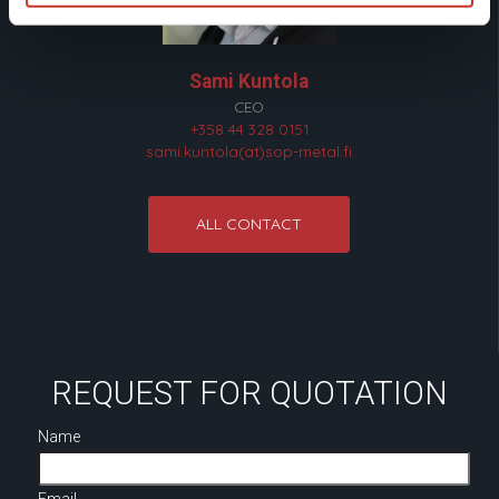
Sami Kuntola
CEO
+358 44 328 0151
sami.kuntola(at)sop-metal.fi
ALL CONTACT
REQUEST FOR QUOTATION
Name