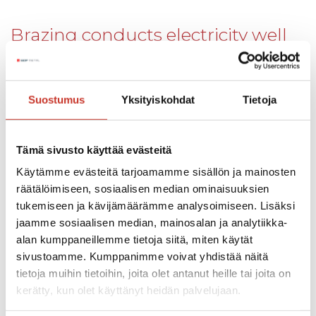
Brazing conducts electricity well
Brazing is a suitable method
for copper and brass
joints when the original work pieces must remain
unchanged. With brazing it is possible to join plates,
Suostumus
Yksityiskohdat
Tietoja
pipes, sheets and other work pieces.
Tämä sivusto käyttää evästeitä
Coating services
Käytämme evästeitä tarjoamamme sisällön ja mainosten
Upon request, we will deliver the structures:
räätälöimiseen, sosiaalisen median ominaisuuksien
tukemiseen ja kävijämäärämme analysoimiseen. Lisäksi
jaamme sosiaalisen median, mainosalan ja analytiikka-
Tinned
alan kumppaneillemme tietoja siitä, miten käytät
Silvered
sivustoamme. Kumppanimme voivat yhdistää näitä
tietoja muihin tietoihin, joita olet antanut heille tai joita on
Anodised
kerätty, kun olet käyttänyt heidän palvelujaan.